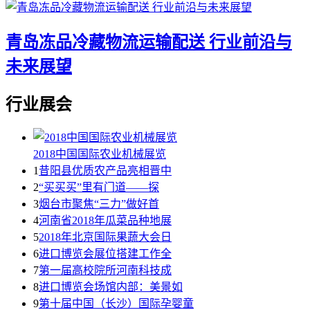
青岛冻品冷藏物流运输配送 行业前沿与
未来展望
行业展会
2018中国国际农业机械展览
1
昔阳县优质农产品亮相晋中
2
“买买买”里有门道——探
3
烟台市聚焦“三力”做好首
4
河南省2018年瓜菜品种地展
5
2018年北京国际果蔬大会日
6
进口博览会展位搭建工作全
7
第一届高校院所河南科技成
8
进口博览会场馆内部：美景如
9
第十届中国（长沙）国际孕婴童