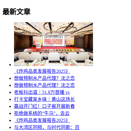
最新文章
《炸鸡品类发展报告2025》
想做预制水产品代理？沈之恋
想做预制水产品代理？沈之恋
老板抖出道｜51.8万首播 vs
打卡宝藏家乡味｜黄山这场长
赢战开门红！口子窖开展新春
拒绝做系统的“牛马”，去云
《炸鸡品类发展报告2025》
与大湾区同频，与时代同歌：百