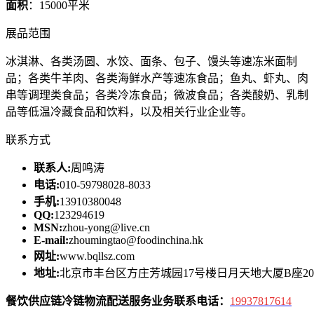
面积
：15000平米
展品范围
冰淇淋、各类汤圆、水饺、面条、包子、馒头等速冻米面制
品；各类牛羊肉、各类海鲜水产等速冻食品；鱼丸、虾丸、肉
串等调理类食品；各类冷冻食品；微波食品；各类酸奶、乳制
品等低温冷藏食品和饮料，以及相关行业企业等。
联系方式
联系人:
周鸣涛
电话:
010-59798028-8033
手机:
13910380048
QQ:
123294619
MSN:
zhou-yong@live.cn
E-mail:
zhoumingtao@foodinchina.hk
网址:
www.bqllsz.com
地址:
北京市丰台区方庄芳城园17号楼日月天地大厦B座20
餐饮供应链冷链物流配送服务业务联系电话：
19937817614