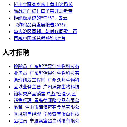
打卡宝藏家乡味｜黄山这场长
赢战开门红！口子窖开展新春
拒绝做系统的“牛马”，去云
《炸鸡品类发展报告2025》
与大湾区同频，与时代同歌：百
百威中国新总裁盛锦华“首
人才招聘
检验员_广东鲜活果汁生物科技有
业务员_广东鲜活果汁生物科技有
助理研发工程师_广州沃邦生物科
区域业务主管_广州沃邦生物科技
馅料类产品销售 总监/经理/大区
销售经理_青岛德润隆食品有限公
品管_佛山市南海奇有食品有限公
区域销售经理_宁波索宝蛋白科技
品控员_宁波索宝蛋白科技有限公