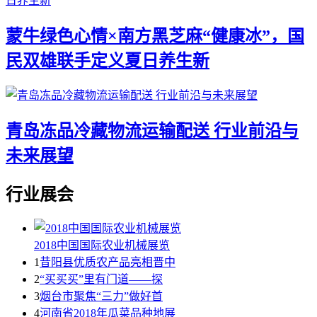
蒙牛绿色心情×南方黑芝麻“健康冰”，国
民双雄联手定义夏日养生新
青岛冻品冷藏物流运输配送 行业前沿与
未来展望
行业展会
2018中国国际农业机械展览
1
昔阳县优质农产品亮相晋中
2
“买买买”里有门道——探
3
烟台市聚焦“三力”做好首
4
河南省2018年瓜菜品种地展