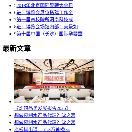
5
2018年北京国际果蔬大会日
6
进口博览会展位搭建工作全
7
第一届高校院所河南科技成
8
进口博览会场馆内部：美景如
9
第十届中国（长沙）国际孕婴童
最新文章
《炸鸡品类发展报告2025》
想做预制水产品代理？沈之恋
想做预制水产品代理？沈之恋
老板抖出道｜51.8万首播 vs