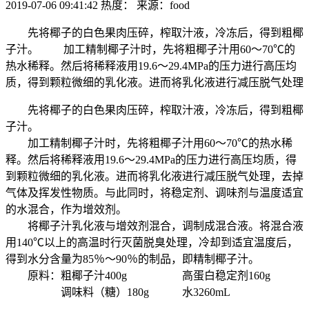
2019-07-06 09:41:42
热度：
来源：food
先将椰子的白色果肉压碎，榨取汁液，冷冻后，得到粗椰
子汁。 加工精制椰子汁时，先将粗椰子汁用60～70℃的
热水稀释。然后将稀释液用19.6～29.4MPa的压力进行高压均
质，得到颗粒微细的乳化液。进而将乳化液进行减压脱气处理
先将椰子的白色果肉压碎，榨取汁液，冷冻后，得到粗椰
子汁。
加工精制椰子汁时，先将粗椰子汁用60～70℃的热水稀
释。然后将稀释液用19.6～29.4MPa的压力进行高压均质，得
到颗粒微细的乳化液。进而将乳化液进行减压脱气处理，去掉
气体及挥发性物质。与此同时，将稳定剂、调味剂与温度适宜
的水混合，作为增效剂。
将椰子汁乳化液与增效剂混合，调制成混合液。将混合液
用140℃以上的高温时行灭菌脱臭处理，冷却到适宜温度后，
得到水分含量为85％～90％的制品，即精制椰子汁。
原料：粗椰子汁400g 高蛋白稳定剂160g
调味料（糖）180g 水3260mL