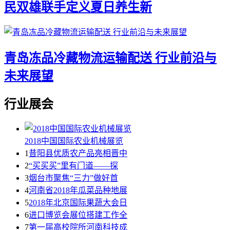
民双雄联手定义夏日养生新
青岛冻品冷藏物流运输配送 行业前沿与
未来展望
行业展会
2018中国国际农业机械展览
1
昔阳县优质农产品亮相晋中
2
“买买买”里有门道——探
3
烟台市聚焦“三力”做好首
4
河南省2018年瓜菜品种地展
5
2018年北京国际果蔬大会日
6
进口博览会展位搭建工作全
7
第一届高校院所河南科技成