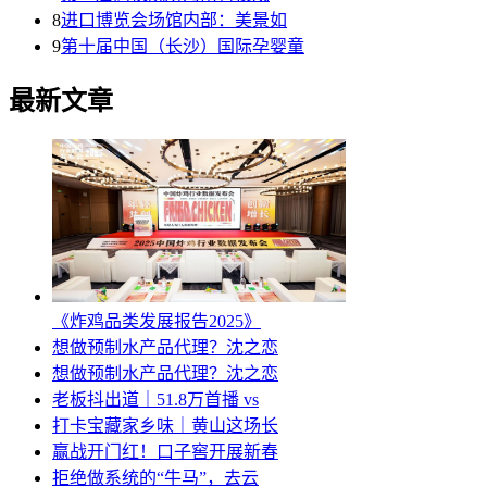
8
进口博览会场馆内部：美景如
9
第十届中国（长沙）国际孕婴童
最新文章
《炸鸡品类发展报告2025》
想做预制水产品代理？沈之恋
想做预制水产品代理？沈之恋
老板抖出道｜51.8万首播 vs
打卡宝藏家乡味｜黄山这场长
赢战开门红！口子窖开展新春
拒绝做系统的“牛马”，去云