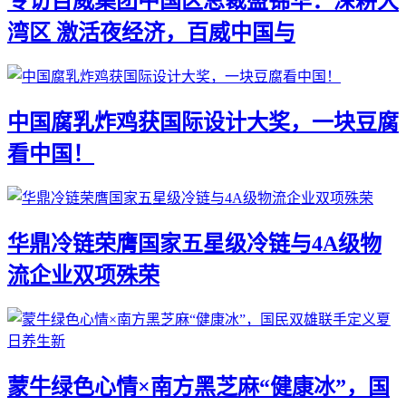
专访百威集团中国区总裁盛锦华：深耕大
湾区 激活夜经济，百威中国与
中国腐乳炸鸡获国际设计大奖，一块豆腐
看中国！
华鼎冷链荣膺国家五星级冷链与4A级物
流企业双项殊荣
蒙牛绿色心情×南方黑芝麻“健康冰”，国