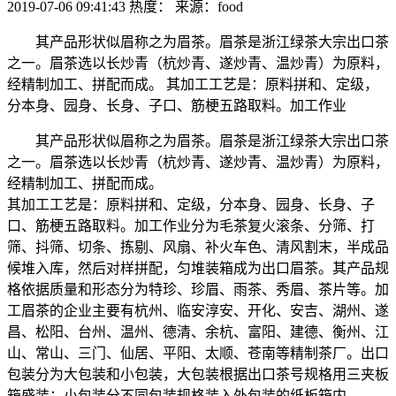
2019-07-06 09:41:43
热度：
来源：food
其产品形状似眉称之为眉茶。眉茶是浙江绿茶大宗出口茶
之一。眉茶选以长炒青（杭炒青、遂炒青、温炒青）为原料，
经精制加工、拼配而成。 其加工工艺是：原料拼和、定级，
分本身、园身、长身、子口、筋梗五路取料。加工作业
其产品形状似眉称之为眉茶。眉茶是浙江绿茶大宗出口茶
之一。眉茶选以长炒青（杭炒青、遂炒青、温炒青）为原料，
经精制加工、拼配而成。
其加工工艺是：原料拼和、定级，分本身、园身、长身、子
口、筋梗五路取料。加工作业分为毛茶复火滚条、分筛、打
筛、抖筛、切条、拣剔、风扇、补火车色、清风割末，半成品
候堆入库，然后对样拼配，匀堆装箱成为出口眉茶。其产品规
格依据质量和形态分为特珍、珍眉、雨茶、秀眉、茶片等。加
工眉茶的企业主要有杭州、临安淳安、开化、安吉、湖州、遂
昌、松阳、台州、温州、德清、余杭、富阳、建德、衡州、江
山、常山、三门、仙居、平阳、太顺、苍南等精制茶厂。出口
包装分为大包装和小包装，大包装根据出口茶号规格用三夹板
箱盛装；小包装分不同包装规格装入外包装的纸板箱内。