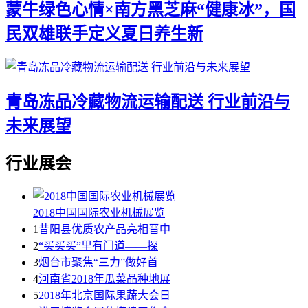
蒙牛绿色心情×南方黑芝麻“健康冰”，国
民双雄联手定义夏日养生新
青岛冻品冷藏物流运输配送 行业前沿与
未来展望
行业展会
2018中国国际农业机械展览
1
昔阳县优质农产品亮相晋中
2
“买买买”里有门道——探
3
烟台市聚焦“三力”做好首
4
河南省2018年瓜菜品种地展
5
2018年北京国际果蔬大会日