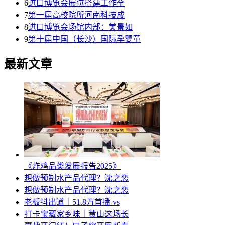
6
进口博览会展位搭建工作全
7
第一届高校院所河南科技成
8
进口博览会场馆内部：美景如
9
第十届中国（长沙）国际孕婴童
最新文章
《炸鸡品类发展报告2025》
想做预制水产品代理？沈之恋
想做预制水产品代理？沈之恋
老板抖出道｜51.8万首播 vs
打卡宝藏家乡味｜黄山这场长